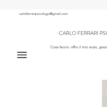
Home
Chi sono
Cosa faccio
Orientamento teorico
carloferraripsicologo@gmail.com
CARLO FERRARI PS
Cosa faccio: offro il mio aiuto, graz